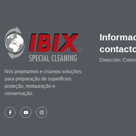
Informa
contact
Dirección: Colo
Nós projetamos e criamos soluções
para preparação de superfícies,
proteção, restauração e
conservação.