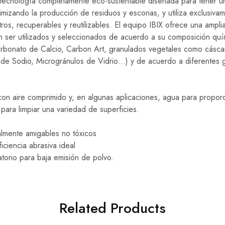
a tecnología completamente eco-sustentable diseñada para tener u
imizando la producción de residuos y escorias, y utiliza exclusiva
tros, recuperables y reutilizables. El equipo IBIX ofrece una ampl
ser utilizados y seleccionados de acuerdo a su composición quí
Carbonato de Calcio, Carbon Art, granulados vegetales como cásc
o de Sodio, Microgránulos de Vidrio…) y de acuerdo a diferentes 
con aire comprimido y, en algunas aplicaciones, agua para proporc
para limpiar una variedad de superficies.
almente amigables no tóxicos
iciencia abrasiva ideal
torio para baja emisión de polvo.
Related Products