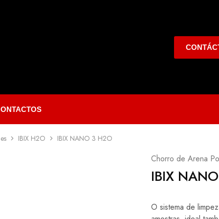
CONTÁC
CONTACTOS
les
IBIX H2O
IBIX NANO 3 H2O
Chorro de Arena Por
IBIX NANO
O sistema de limpez
amostras, ideal tam