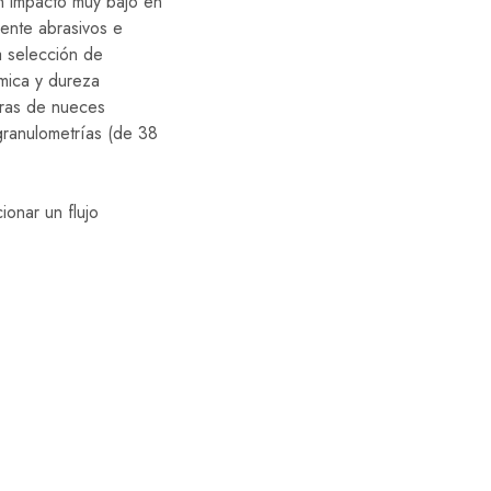
n impacto muy bajo en
mente abrasivos e
ia selección de
mica y dureza
aras de nueces
granulometrías (de 38
ionar un flujo