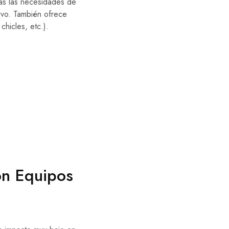
as las necesidades de
tivo. También ofrece
hicles, etc.).
on Equipos