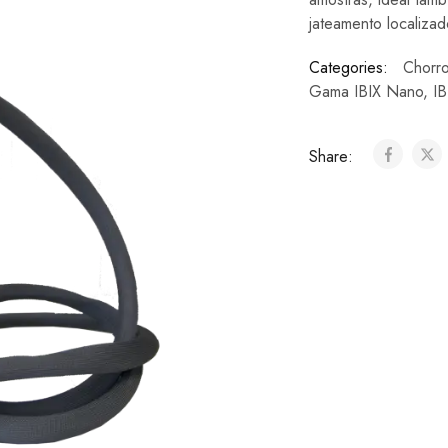
jateamento localizad
Categories:
Chorro
Gama IBIX Nano
,
I
Share: