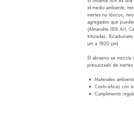
El Sistema IBIX es un
el medio ambiente, min
inertes no tóxicos, neu
agregados que pueden 
(Almandite IBIX Art, 
trituradas, Bicarbonat
μm a 1800 μm).
El abrasivo se mezcla 
presurizado de inertes 
Materiales ambient
Costo-eficaz con ef
Cumplimiento regula