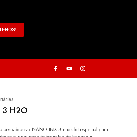
TENOS!
tátiles
 3 H2O
a aeroabrasivo NANO IBIX 3 é um kit especial para
bém para pequenos tratamentos de limpeza e