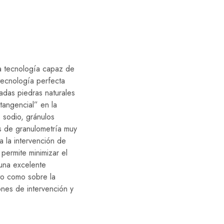
ca tecnología capaz de
 tecnología perfecta
adas piedras naturales
tangencial” en la
 sodio, gránulos
s de granulometría muy
a la intervención de
permite minimizar el
 una excelente
to como sobre la
ones de intervención y