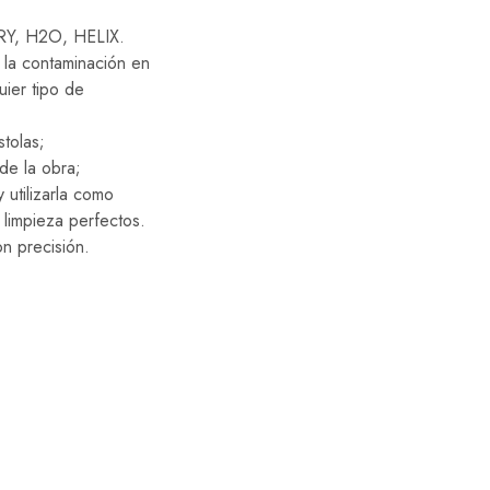
 DRY, H2O, HELIX.
 la contaminación en
uier tipo de
stolas;
de la obra;
 utilizarla como
 limpieza perfectos.
n precisión.